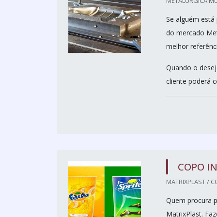
METALURGICA MUL
Se alguém está 
do mercado Met
melhor referênc
Quando o desejo
cliente poderá 
COPO I
MATRIXPLAST / CO
Quem procura po
MatrixPlast. F