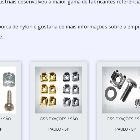
ustriais desenvolveu a maior gama de fabricantes referênci
porca de nylon e gostaria de mais informações sobre a emp
e:
 / SÃO
GSS FIXAÇÕES / SÃO
GSS FIXAÇÕES / 
SP
PAULO - SP
PAULO - SP