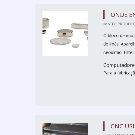
ONDE E
ÍMÃTEC PRODUTOS
O bloco de ímã
de ímãs. Aparel
neodímio. Este 
Computadores;
Para a fabricação
CNC US