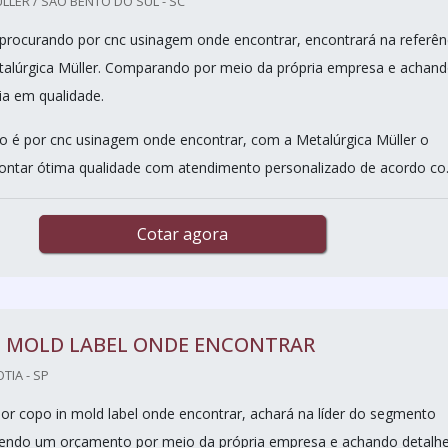
LER / SÃO BENTO DO SUL - SC
procurando por cnc usinagem onde encontrar, encontrará na referên
alúrgica Müller. Comparando por meio da própria empresa e achand
ia em qualidade.
 é por cnc usinagem onde encontrar, com a Metalúrgica Müller o
contar ótima qualidade com atendimento personalizado de acordo co.
Cotar agora
N MOLD LABEL ONDE ENCONTRAR
TIA - SP
r copo in mold label onde encontrar, achará na líder do segmento
azendo um orçamento por meio da própria empresa e achando detalh